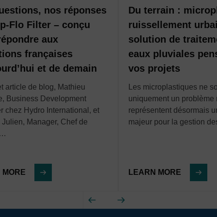
es effets néfastes des pollutions liées aux
 les impacts environnementaux.
uestions, nos réponses
Du terrain : microp
ie, bases de données et outils d’analyse
p-Flo Filter – conçu
ruissellement urba
 environnementales, des réseaux et des
répondre aux
solution de traite
es incidents, la planification et les
tions françaises
eaux pluviales pen
ourd’hui et de demain
vos projets
t article de blog, Mathieu
Les microplastiques ne so
e, Business Development
uniquement un problème 
 chez Hydro International, et
représentent désormais u
Julien, Manager, Chef de
majeur pour la gestion d
é…
 MORE
LEARN MORE