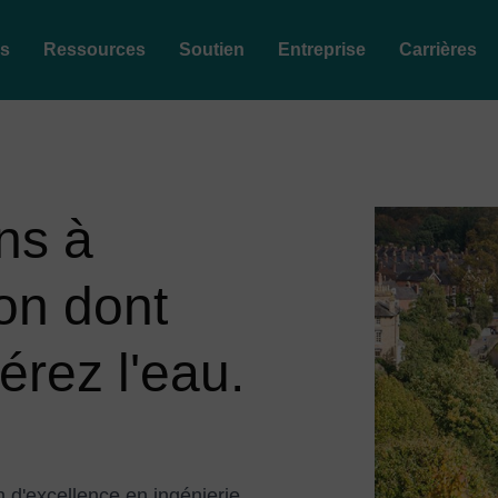
es
Ressources
Soutien
Entreprise
Carrières
ns à
Image
çon dont
érez l'eau.
 d'excellence en ingénierie,