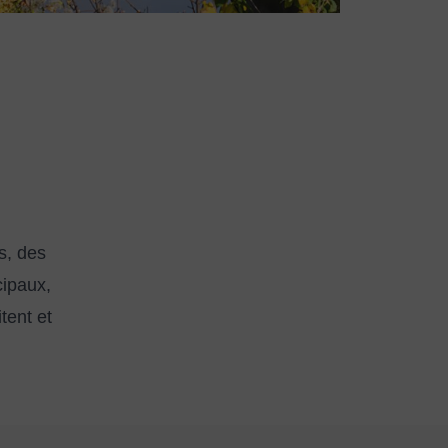
s, des
cipaux,
itent et