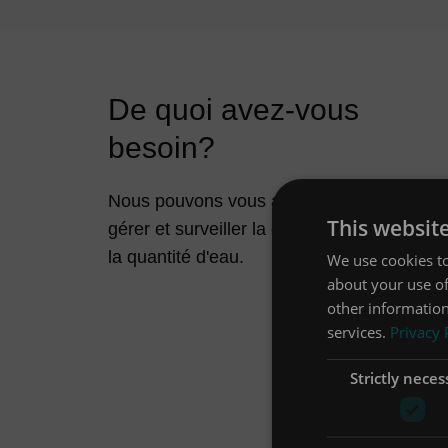
De quoi avez-vous
besoin?
Nous pouvons vous aider à
This websit
gérer et surveiller la qualité et
la quantité d'eau.
We use cookies to
about your use of
other information
services.
Privacy 
Strictly neces