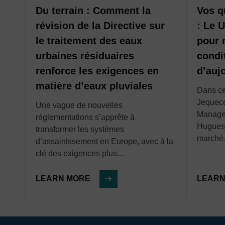
contribuent ainsi à protéger l’environnement contre l
écosystèmes fragiles et essentiels, tout en limitant
t
Du terrain : Comment la
Vos q
Nos enregistreurs de données, systèmes de télémétr
déversements d’eaux usées.
révision de la Directive sur
: Le U
fournissent une vision en temps réel des conditions
es
le traitement des eaux
pour 
systèmes. Ils permettent ainsi d’améliorer la gestion d
tés
urbaines résiduaires
condi
stratégies de gestion des actifs.
gie
renforce les exigences en
d’auj
matière d’eaux pluviales
Dans ce
Jequec
e la
Une vague de nouvelles
Manager
o
réglementations s’apprête à
Hugues 
transformer les systèmes
march
d’assainissement en Europe, avec à la
clé des exigences plus…
LEARN MORE
LEARN