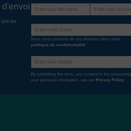
 d'envoi
First
Last
name
name
 que les
Adresse
e-
mail
Nous nous soucions de vos données dans notre
politique de confidentialité
.
Country
By submitting this form, you consent to the processing
your personal information, see our
Privacy Policy
.