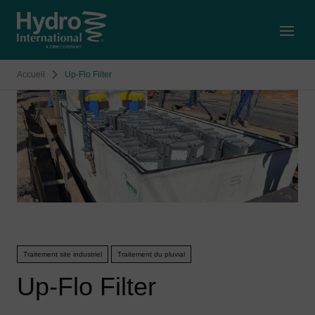
Open
Accueil
Up-Flo Filter
Traitement site industriel
Traitement du pluvial
Up-Flo Filter