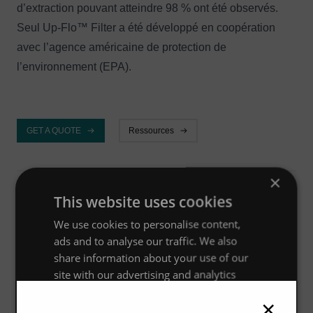
d’extraction pouvant atteindre 98 % ont été observés.
Seul Up-Flo™ Filter a été développé en coopération
avec l’agence américaine de protection de
l’environnement (EPA).
GET A QUOTE
Ressources
×
Aperçu
This website uses cookies
We use cookies to personalise content,
ads and to analyse our traffic. We also
Avantages
share information about your use of our
Le filtre Up-Flo™ Filter est une solution perfectionnée de
site with our advertising and analytics
traitement des eaux pluviales. Il associe la
partners who may combine it with other
×
information that you’ve provided to them
sédimentation et le tamisage à une filtration sur lit