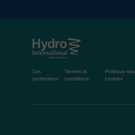
Footer
Les
Termes et
Politique rel
menu
partenaires
conditions
cookies