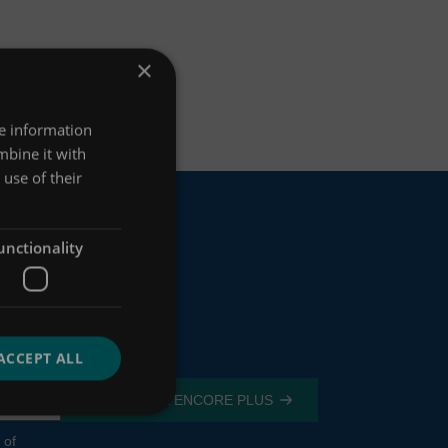
×
re information
mbine it with
use of their
unctionality
ACCEPT ALL
 of