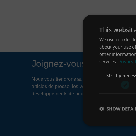
This websit
We use cookies to
about your use of
other information
services.
Privacy 
Joignez-vous à notre liste
Strictly neces
Nous vous tiendrons au courant de choses telles
articles de presse, les webinaires à venir et les
développements de produits.
SHOW DETAI