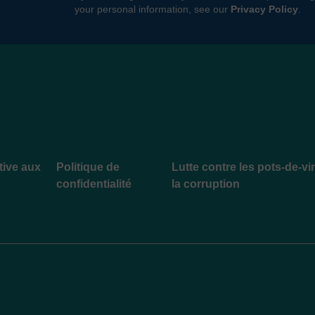
your personal information, see our
Privacy Policy
.
ative aux
Politique de
Lutte contre les pots-de-vi
confidentialité
la corruption