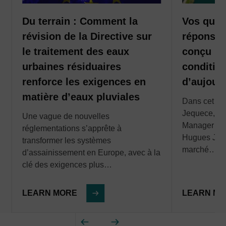
l’environnement contre les effets néfastes des pollutions
Nos enregistreurs de données, systèmes de télémétrie,
préserver les écosystèmes fragiles et essentiels, tout en
liées aux déversements d’eaux usées.
Du terrain : Comment la
Vos ques
bases de données et outils d’analyse fournissent une
limitant les impacts environnementaux.
vision en temps réel des conditions environnementales,
révision de la Directive sur
réponses 
des réseaux et des systèmes. Ils permettent ainsi
le traitement des eaux
conçu po
d’améliorer la gestion des incidents, la planification et
urbaines résiduaires
conditio
les stratégies de gestion des actifs.
renforce les exigences en
d’aujour
matière d’eaux pluviales
Dans cet art
Jequece, B
Une vague de nouvelles
Manager chez
réglementations s’apprête à
a
Hugues Juli
transformer les systèmes
marché…
d’assainissement en Europe, avec à la
clé des exigences plus…
LEARN MORE
LEARN M