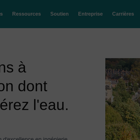
es
Ressources
Soutien
Entreprise
Carrières
ns à
Image
çon dont
érez l'eau.
 d'excellence en ingénierie,