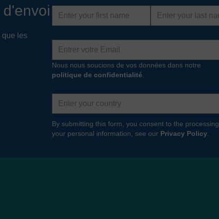
 d'envoi
First
Last
name
name
 que les
Adresse
e-
mail
Nous nous soucions de vos données dans notre
politique de confidentialité
.
Country
By submitting this form, you consent to the processing
your personal information, see our
Privacy Policy
.