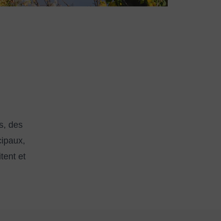
s, des
cipaux,
itent et