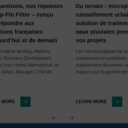
es effets néfastes des pollutions liées aux
 les impacts environnementaux.
uestions, nos réponses
Du terrain : microp
ie, bases de données et outils d’analyse
p-Flo Filter – conçu
ruissellement urba
 environnementales, des réseaux et des
répondre aux
solution de traite
es incidents, la planification et les
tions françaises
eaux pluviales pen
ourd’hui et de demain
vos projets
t article de blog, Mathieu
Les microplastiques ne so
e, Business Development
uniquement un problème 
 chez Hydro International, et
représentent désormais u
Julien, Manager, Chef de
majeur pour la gestion d
é…
 MORE
LEARN MORE