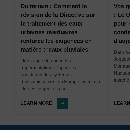
contribuent ainsi à protéger l’environnement contre l
écosystèmes fragiles et essentiels, tout en limitant
t
Du terrain : Comment la
Vos q
Nos enregistreurs de données, systèmes de télémétr
déversements d’eaux usées.
révision de la Directive sur
: Le U
fournissent une vision en temps réel des conditions
es
le traitement des eaux
pour 
systèmes. Ils permettent ainsi d’améliorer la gestion d
tés
urbaines résiduaires
condi
stratégies de gestion des actifs.
gie
renforce les exigences en
d’auj
matière d’eaux pluviales
Dans ce
Jequec
e la
Une vague de nouvelles
Manager
o
réglementations s’apprête à
Hugues 
transformer les systèmes
march
d’assainissement en Europe, avec à la
clé des exigences plus…
LEARN MORE
LEARN