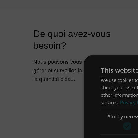
De quoi avez-vous
besoin?
Nous pouvons vous aider à
This websit
gérer et surveiller la qualité et
la quantité d'eau.
We use cookies to
about your use of
other information
services.
Privacy 
Strictly neces