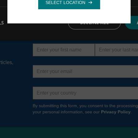
En savoir plus sur nos valeurs :
Nos valeurs
LS
DECLINE ALL
First
Last
name
name
ticles,
Email
address
Country
By submitting this form, you consent to the processing
your personal information, see our
Privacy Policy
.