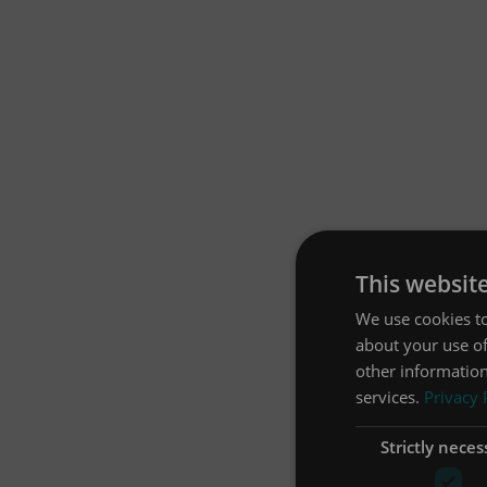
This websit
We use cookies to
about your use of
other information
services.
Privacy 
Strictly neces