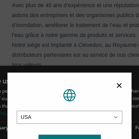
Avec plus de 40 ans d’expérience et une réputation 
aidons des entreprises et des organismes publics d
d’inondation, améliorer le traitement de l’eau et pro
l’eau grâce à notre gamme de produits et services.
Notre siège est implanté à Clevedon, au Royaume-
distributeurs partenaires est au service de nos cli
Nos valeurs
Nos six valeurs sont au cœur de notre culture et refl
e uses cookies
×
Travailler en collaboration
 personalise content, ads and to analyse our traffic. We also sha
Répondre rapidement aux demandes
 our site with our advertising and analytics partners who may co
Récompenser l’excellence
 that you’ve provided to them or that they’ve collected from your 
Location
Policy
Apprendre et s’améliorer
Favoriser l’innovation
sary
Performance
Targeting
F
Respecter notre communauté